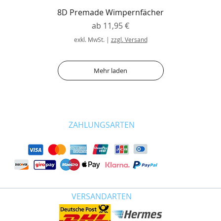
8D Premade Wimpernfächer
Sale-Preis
ab
11,95 €
exkl. MwSt.
|
zzgl. Versand
Mehr laden
ZAHLUNGSARTEN
VERSANDARTEN