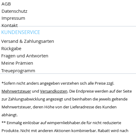
AGB
Datenschutz
Impressum
Kontakt
KUNDENSERVICE
Versand & Zahlungsarten
Rückgabe
Fragen und Antworten
Meine Prämien
Treueprogramm
Wimpernliebhaber
*Sofern nicht anders angegeben verstehen sich alle Preise zzgl.
Dormagen,
Deutschland
Mehrwertsteuer
und
Versandkosten
. Die Endpreise werden auf der Seite
zur Zahlungsabwicklung angezeigt und beinhalten die jeweils geltende
www.wimpernlieb
haber.de
Mehrwertsteuer, deren Höhe von der Lieferadresse des Kunden
info@wimpernlieb
abhängt.
haber.de
** Einmalig einlösbar auf wimpernliebhaber.de für nicht reduzierte
Deutschland
Produkte. Nicht mit anderen Aktionen kombinierbar. Rabatt wird nach