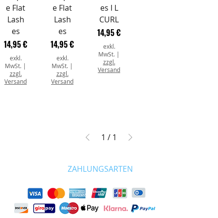
e Flat
e Flat
es I L
Lash
Lash
CURL
es
es
Preis
14,95 €
Preis
Preis
14,95 €
14,95 €
exkl.
MwSt.
|
exkl.
exkl.
zzgl.
MwSt.
|
MwSt.
|
Versand
zzgl.
zzgl.
Versand
Versand
1
/
1
ZAHLUNGSARTEN