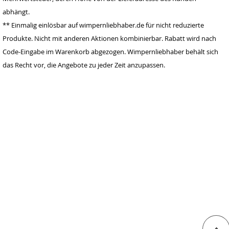
info@wimpernlieb
abhängt.
haber.de
** Einmalig einlösbar auf wimpernliebhaber.de für nicht reduzierte
Deutschland
Produkte. Nicht mit anderen Aktionen kombinierbar. Rabatt wird nach
Code-Eingabe im Warenkorb abgezogen. Wimpernliebhaber behält sich
das Recht vor, die Angebote zu jeder Zeit anzupassen.