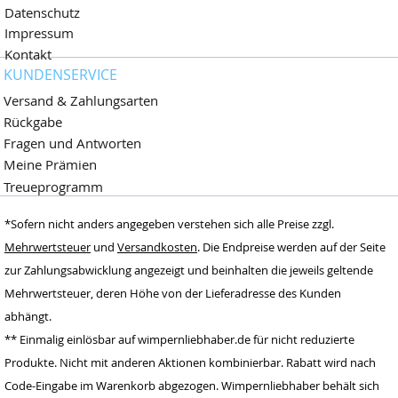
Datenschutz
Impressum
Kontakt
KUNDENSERVICE
Versand & Zahlungsarten
Rückgabe
Fragen und Antworten
Meine Prämien
Treueprogramm
Wimpernliebhaber
*Sofern nicht anders angegeben verstehen sich alle Preise zzgl.
Dormagen,
Deutschland
Mehrwertsteuer
und
Versandkosten
. Die Endpreise werden auf der Seite
zur Zahlungsabwicklung angezeigt und beinhalten die jeweils geltende
www.wimpernlieb
haber.de
Mehrwertsteuer, deren Höhe von der Lieferadresse des Kunden
info@wimpernlieb
abhängt.
haber.de
** Einmalig einlösbar auf wimpernliebhaber.de für nicht reduzierte
Deutschland
Produkte. Nicht mit anderen Aktionen kombinierbar. Rabatt wird nach
Code-Eingabe im Warenkorb abgezogen. Wimpernliebhaber behält sich