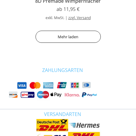
8D Premade Wimpernfächer
Sale-Preis
ab
11,95 €
exkl. MwSt.
|
zzgl. Versand
Mehr laden
ZAHLUNGSARTEN
VERSANDARTEN