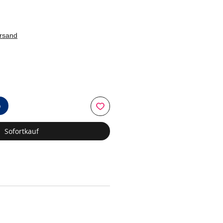
ersand
b
Sofortkauf