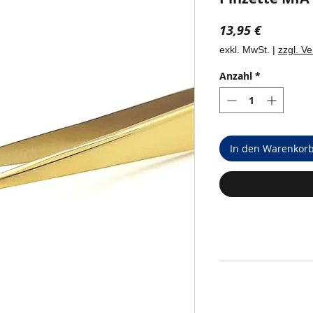
Preis
13,95 €
exkl. MwSt.
|
zzgl. V
Anzahl
*
In den Warenkor