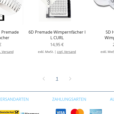
icht
Schnellansicht
Sch
D Premade
6D Premade Wimpernfächer I
5D 
ächer
L CURL
Wimp
Preis
€
14,95 €
l. Versand
exkl. MwSt.
|
zzgl. Versand
exkl. MwS
1
VERSANDARTEN
ZAHLUNGSARTEN
A