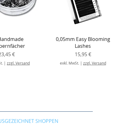
nellansicht
Schnellansicht
Handmade
0,05mm Easy Blooming
ernfächer
Lashes
Preis
Preis
23,45 €
15,95 €
t.
|
zzgl. Versand
exkl. MwSt.
|
zzgl. Versand
USGEZEICHNET SHOPPEN