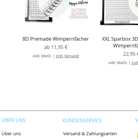
Schnellansicht
Schnellans
8D Premade Wimpernfächer
XXL Sparbox 3
Wimpernf
Sale-Preis
ab
11,95 €
Preis
22,95 
exkl. MwSt.
|
zzgl. Versand
exkl. MwSt.
|
zzg
ÜBER UNS
KUNDENSERVICE
Versand & Zahlungsarten
Über uns