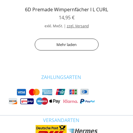
6D Premade Wimpernfächer I L CURL
Preis
14,95 €
exkl. MwSt.
|
zzgl. Versand
Mehr laden
ZAHLUNGSARTEN
VERSANDARTEN