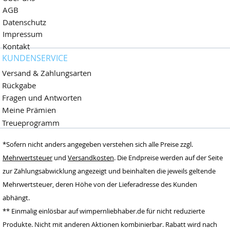
AGB
Datenschutz
Impressum
Kontakt
KUNDENSERVICE
Versand & Zahlungsarten
Rückgabe
Fragen und Antworten
Meine Prämien
Treueprogramm
Wimpernliebhaber
*Sofern nicht anders angegeben verstehen sich alle Preise zzgl.
Dormagen,
Deutschland
Mehrwertsteuer
und
Versandkosten
. Die Endpreise werden auf der Seite
zur Zahlungsabwicklung angezeigt und beinhalten die jeweils geltende
www.wimpernlieb
haber.de
Mehrwertsteuer, deren Höhe von der Lieferadresse des Kunden
info@wimpernlieb
abhängt.
haber.de
** Einmalig einlösbar auf wimpernliebhaber.de für nicht reduzierte
Deutschland
Produkte. Nicht mit anderen Aktionen kombinierbar. Rabatt wird nach