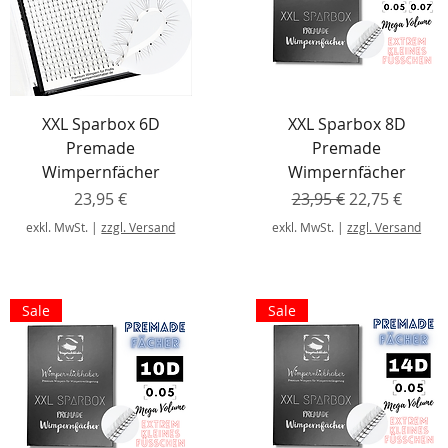
XXL Sparbox 6D
XXL Sparbox 8D
Premade
Premade
Wimpernfächer
Wimpernfächer
Preis
Standardpreis
Sale-Preis
23,95 €
23,95 €
22,75 €
exkl. MwSt.
|
zzgl. Versand
exkl. MwSt.
|
zzgl. Versand
Sale
Sale