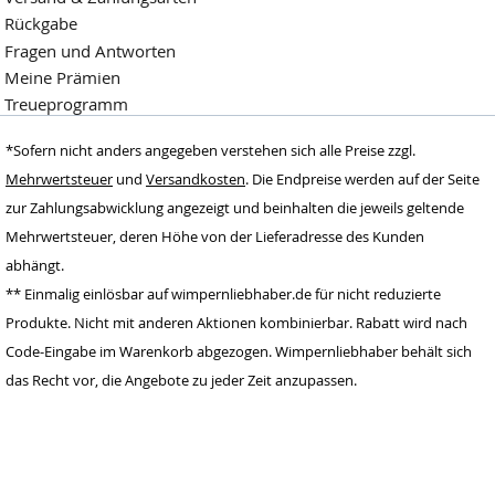
Rückgabe
Fragen und Antworten
Meine Prämien
Treueprogramm
Wimpernliebhaber
*Sofern nicht anders angegeben verstehen sich alle Preise zzgl.
Dormagen,
Deutschland
Mehrwertsteuer
und
Versandkosten
. Die Endpreise werden auf der Seite
zur Zahlungsabwicklung angezeigt und beinhalten die jeweils geltende
www.wimpernlieb
haber.de
Mehrwertsteuer, deren Höhe von der Lieferadresse des Kunden
info@wimpernlieb
abhängt.
haber.de
** Einmalig einlösbar auf wimpernliebhaber.de für nicht reduzierte
Deutschland
Produkte. Nicht mit anderen Aktionen kombinierbar. Rabatt wird nach
Code-Eingabe im Warenkorb abgezogen. Wimpernliebhaber behält sich
das Recht vor, die Angebote zu jeder Zeit anzupassen.