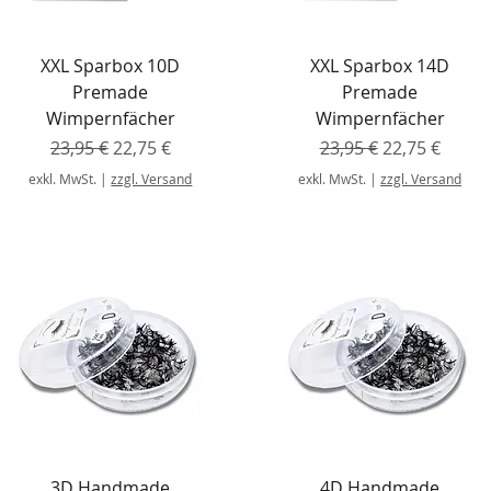
XXL Sparbox 10D
XXL Sparbox 14D
Premade
Premade
Wimpernfächer
Wimpernfächer
Standardpreis
Sale-Preis
Standardpreis
Sale-Preis
23,95 €
22,75 €
23,95 €
22,75 €
exkl. MwSt.
|
zzgl. Versand
exkl. MwSt.
|
zzgl. Versand
3D Handmade
4D Handmade