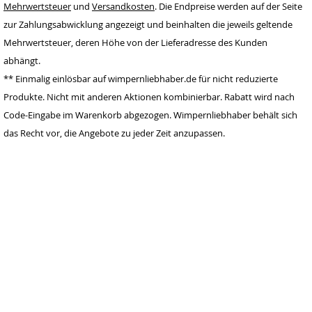
Mehrwertsteuer
und
Versandkosten
. Die Endpreise werden auf der Seite
zur Zahlungsabwicklung angezeigt und beinhalten die jeweils geltende
www.wimpernlieb
haber.de
Mehrwertsteuer, deren Höhe von der Lieferadresse des Kunden
info@wimpernlieb
abhängt.
haber.de
** Einmalig einlösbar auf wimpernliebhaber.de für nicht reduzierte
Deutschland
Produkte. Nicht mit anderen Aktionen kombinierbar. Rabatt wird nach
Code-Eingabe im Warenkorb abgezogen. Wimpernliebhaber behält sich
das Recht vor, die Angebote zu jeder Zeit anzupassen.