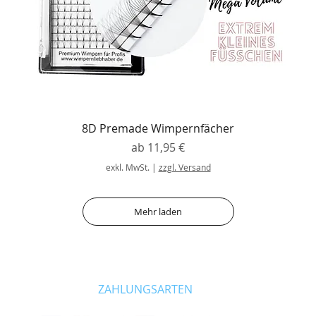
8D Premade Wimpernfächer
Sale-Preis
ab
11,95 €
exkl. MwSt.
|
zzgl. Versand
Mehr laden
ZAHLUNGSARTEN